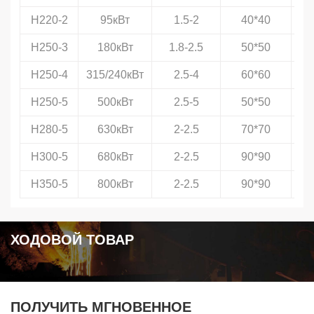
H220-2
95кВт
1.5-2
40*40
H250-3
180кВт
1.8-2.5
50*50
H250-4
315/240кВт
2.5-4
60*60
H250-5
500кВт
2.5-5
50*50
Ø
H280-5
630кВт
2-2.5
70*70
Ø
H300-5
680кВт
2-2.5
90*90
Ø
H350-5
800кВт
2-2.5
90*90
Ø
ХОДОВОЙ ТОВАР
ПОЛУЧИТЬ МГНОВЕННОЕ