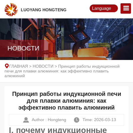
Language
LUOYANG HONGTENG
English
Русский
НОВОСТИ
ГЛАВНАЯ
>
НОВОСТИ
>
Принцип работы индукционной
печи для плавки алюминия: как эффективно плавить
алюминий
Принцип работы индукционной печи
для плавки алюминия: как
эффективно плавить алюминий
Author : Hongteng
Time: 2026-03-13
I. почему
индукционные